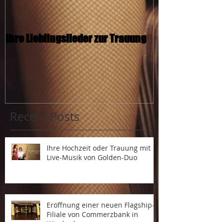
Ihre Lieblingslieder zur Trauung
Romantischer H
Geige
Recent Posts
Ihre Hochzeit oder Trauung mit
Live-Musik von Golden-Duo
Eröffnung einer neuen Flagship-
Filiale von Commerzbank in