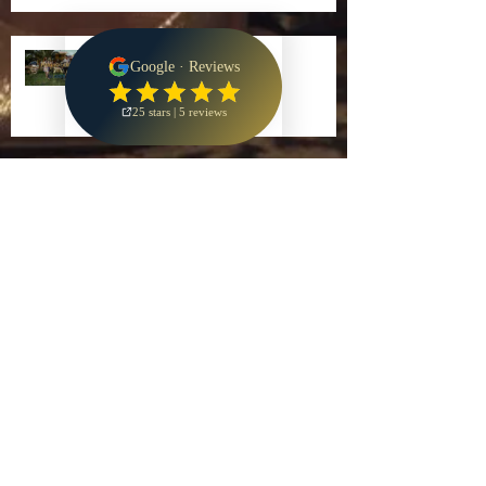
Live-Performance in
Griechenland
Ihre Lieblingslieder zur Trauung
Neues Video von geigen Duo
Laruan
Laruan präsentiert: Geige und
Flöte