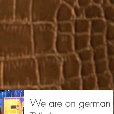
We are on german