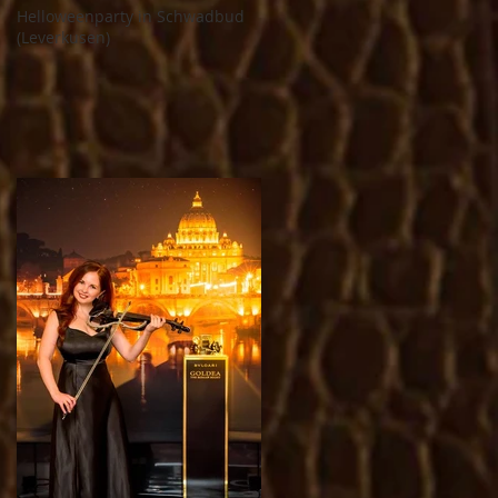
Helloweenparty in Schwadbud
(Leverkusen)