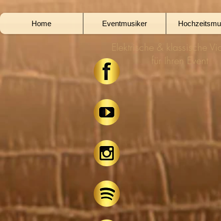
Home
Eventmusiker
Hochzeitsmu
Elektrische & klassische Vio
für Ihren Event