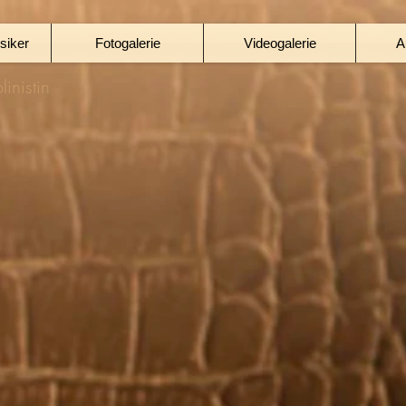
siker
Fotogalerie
Videogalerie
A
linistin