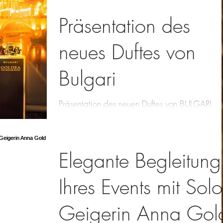
#ViolinistinAnnaGold
Präsentation des
neues Duftes von
Bulgari
Präsentation des neuen Duftes von BULGARI
"Goldea the Roman Night" mit Violinistin Anna
Gold in Köln. #Violine #ViolinistinAnnaGold...
Elegante Begleitung
Ihres Events mit Solo
Geigerin Anna Gol