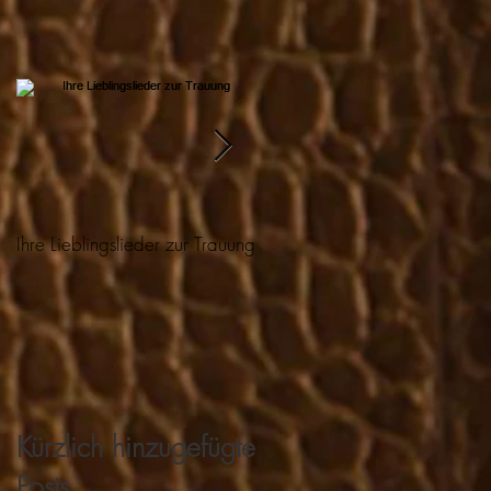
Ihre Lieblingslieder zur Trauung
Romantischer Heiratsantrag mi
Geige
Kürzlich hinzugefügte
Posts