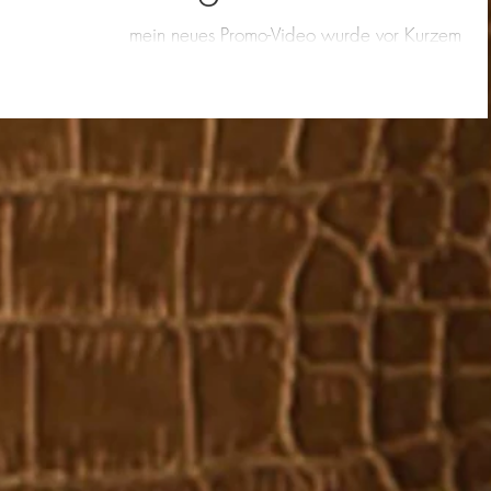
mein neues Promo-Video wurde vor Kurzem
aufgenommen. Musikalische Begleitung beim
Empfang, Apero, Gala-Abend usw.
#geigerinLeverkusen...