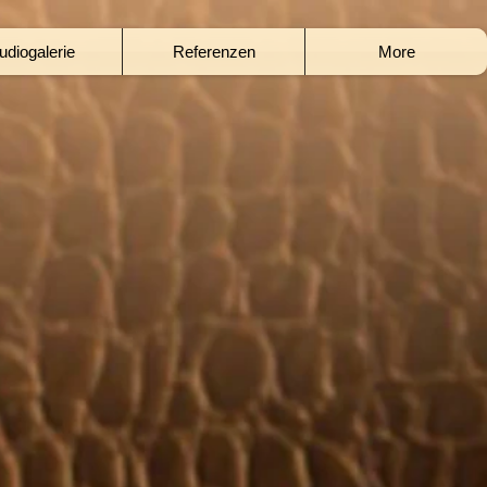
udiogalerie
Referenzen
More